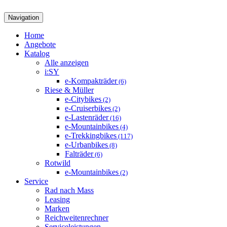
Navigation
Home
Angebote
Katalog
Alle anzeigen
i:SY
e-Kompakträder
(6)
Riese & Müller
e-Citybikes
(2)
e-Cruiserbikes
(2)
e-Lastenräder
(16)
e-Mountainbikes
(4)
e-Trekkingbikes
(117)
e-Urbanbikes
(8)
Falträder
(6)
Rotwild
e-Mountainbikes
(2)
Service
Rad nach Mass
Leasing
Marken
Reichweitenrechner
Serviceleistungen