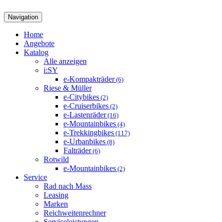
Navigation
Home
Angebote
Katalog
Alle anzeigen
i:SY
e-Kompakträder
(6)
Riese & Müller
e-Citybikes
(2)
e-Cruiserbikes
(2)
e-Lastenräder
(16)
e-Mountainbikes
(4)
e-Trekkingbikes
(117)
e-Urbanbikes
(8)
Falträder
(6)
Rotwild
e-Mountainbikes
(2)
Service
Rad nach Mass
Leasing
Marken
Reichweitenrechner
Serviceleistungen