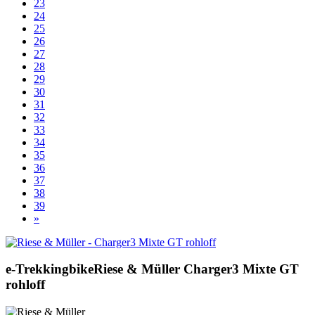
23
24
25
26
27
28
29
30
31
32
33
34
35
36
37
38
39
»
e-Trekkingbike
Riese & Müller
Charger3 Mixte GT
rohloff