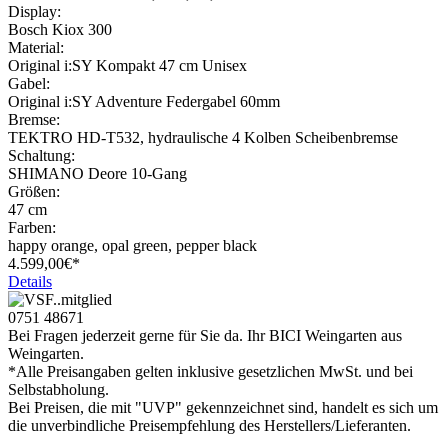
Display:
Bosch Kiox 300
Material:
Original i:SY Kompakt 47 cm Unisex
Gabel:
Original i:SY Adventure Federgabel 60mm
Bremse:
TEKTRO HD-T532, hydraulische 4 Kolben Scheibenbremse
Schaltung:
SHIMANO Deore 10-Gang
Größen:
47 cm
Farben:
happy orange, opal green, pepper black
4.599,
00€*
Details
0751 48671
Bei Fragen jederzeit gerne für Sie da. Ihr BICI Weingarten aus
Weingarten.
*Alle Preisangaben gelten inklusive gesetzlichen MwSt. und bei
Selbstabholung.
Bei Preisen, die mit "UVP" gekennzeichnet sind, handelt es sich um
die unverbindliche Preisempfehlung des Herstellers/Lieferanten.