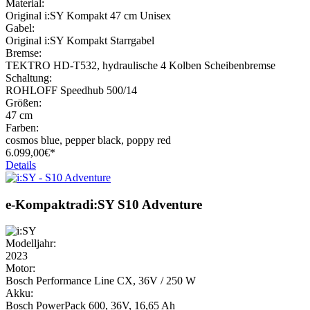
Material:
Original i:SY Kompakt 47 cm Unisex
Gabel:
Original i:SY Kompakt Starrgabel
Bremse:
TEKTRO HD-T532, hydraulische 4 Kolben Scheibenbremse
Schaltung:
ROHLOFF Speedhub 500/14
Größen:
47 cm
Farben:
cosmos blue, pepper black, poppy red
6.099,
00€*
Details
e-Kompaktrad
i:SY
S10 Adventure
Modelljahr:
2023
Motor:
Bosch Performance Line CX, 36V / 250 W
Akku:
Bosch PowerPack 600, 36V, 16,65 Ah