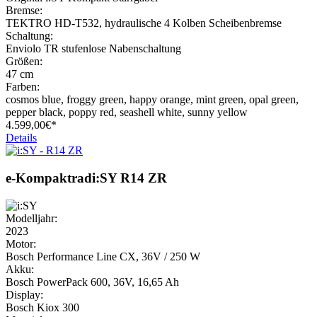
Bremse:
TEKTRO HD-T532, hydraulische 4 Kolben Scheibenbremse
Schaltung:
Enviolo TR stufenlose Nabenschaltung
Größen:
47 cm
Farben:
cosmos blue, froggy green, happy orange, mint green, opal green,
pepper black, poppy red, seashell white, sunny yellow
4.599,
00€*
Details
e-Kompaktrad
i:SY
R14 ZR
Modelljahr:
2023
Motor:
Bosch Performance Line CX, 36V / 250 W
Akku:
Bosch PowerPack 600, 36V, 16,65 Ah
Display:
Bosch Kiox 300