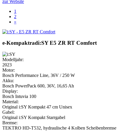
zur Website
1
2
»
e-Kompaktrad
i:SY
E5 ZR RT Comfort
Modelljahr:
2023
Motor:
Bosch Performance Line, 36V / 250 W
Akku:
Bosch PowerPack 600, 36V, 16,65 Ah
Display:
Bosch Intuvia 100
Material:
Original i:SY Kompakt 47 cm Unisex
Gabel:
Original i:SY Kompakt Starrgabel
Bremse:
TEKTRO HD-T532, hydraulische 4 Kolben Scheibenbremse