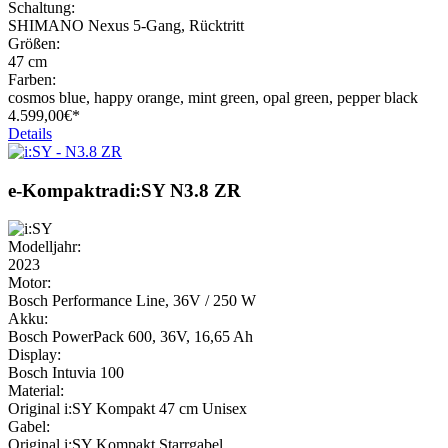
Schaltung:
SHIMANO Nexus 5-Gang, Rücktritt
Größen:
47 cm
Farben:
cosmos blue, happy orange, mint green, opal green, pepper black
4.599,
00€*
Details
e-Kompaktrad
i:SY
N3.8 ZR
Modelljahr:
2023
Motor:
Bosch Performance Line, 36V / 250 W
Akku:
Bosch PowerPack 600, 36V, 16,65 Ah
Display:
Bosch Intuvia 100
Material:
Original i:SY Kompakt 47 cm Unisex
Gabel:
Original i:SY Kompakt Starrgabel