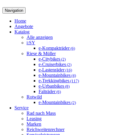
Navigation
Home
Angebote
Katalog
Alle anzeigen
i:SY
e-Kompakträder
(6)
Riese & Müller
e-Citybikes
(2)
e-Cruiserbikes
(2)
e-Lastenräder
(16)
e-Mountainbikes
(4)
e-Trekkingbikes
(117)
e-Urbanbikes
(8)
Falträder
(6)
Rotwild
e-Mountainbikes
(2)
Service
Rad nach Mass
Leasing
Marken
Reichweitenrechner
Serviceleistungen