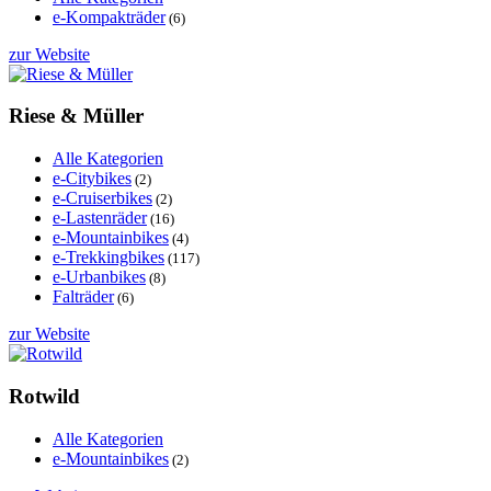
e-Kompakträder
(6)
zur Website
Riese & Müller
Alle Kategorien
e-Citybikes
(2)
e-Cruiserbikes
(2)
e-Lastenräder
(16)
e-Mountainbikes
(4)
e-Trekkingbikes
(117)
e-Urbanbikes
(8)
Falträder
(6)
zur Website
Rotwild
Alle Kategorien
e-Mountainbikes
(2)