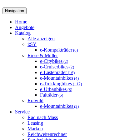
Navigation
Home
Angebote
Katalog
Alle anzeigen
i:SY
e-Kompakträder
(6)
Riese & Müller
e-Citybikes
(2)
e-Cruiserbikes
(2)
e-Lastenräder
(16)
e-Mountainbikes
(4)
e-Trekkingbikes
(117)
e-Urbanbikes
(8)
Falträder
(6)
Rotwild
e-Mountainbikes
(2)
Service
Rad nach Mass
Leasing
Marken
Reichweitenrechner
Serviceleistungen