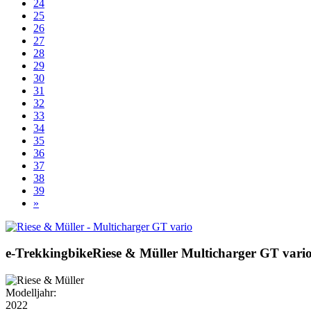
24
25
26
27
28
29
30
31
32
33
34
35
36
37
38
39
»
e-Trekkingbike
Riese & Müller
Multicharger GT vari
Modelljahr:
2022