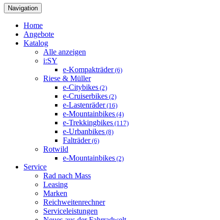
Navigation
Home
Angebote
Katalog
Alle anzeigen
i:SY
e-Kompakträder
(6)
Riese & Müller
e-Citybikes
(2)
e-Cruiserbikes
(2)
e-Lastenräder
(16)
e-Mountainbikes
(4)
e-Trekkingbikes
(117)
e-Urbanbikes
(8)
Falträder
(6)
Rotwild
e-Mountainbikes
(2)
Service
Rad nach Mass
Leasing
Marken
Reichweitenrechner
Serviceleistungen
Neues aus der Fahrradwelt