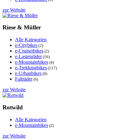
zur Website
Riese & Müller
Alle Kategorien
e-Citybikes
(2)
e-Cruiserbikes
(2)
e-Lastenräder
(16)
e-Mountainbikes
(4)
e-Trekkingbikes
(117)
e-Urbanbikes
(8)
Falträder
(6)
zur Website
Rotwild
Alle Kategorien
e-Mountainbikes
(2)
zur Website