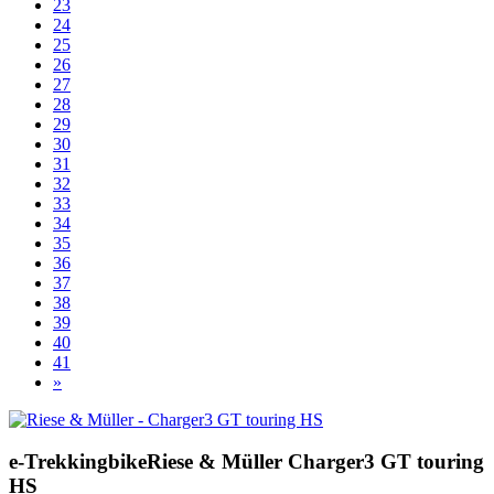
23
24
25
26
27
28
29
30
31
32
33
34
35
36
37
38
39
40
41
»
e-Trekkingbike
Riese & Müller
Charger3 GT touring
HS