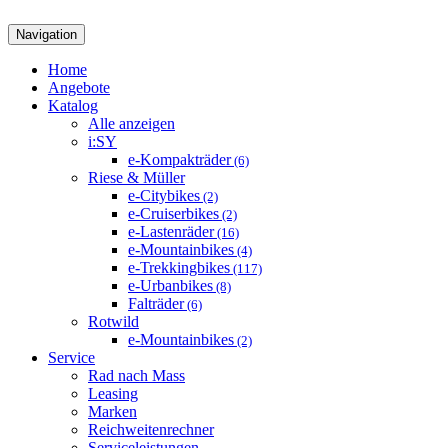
Navigation
Home
Angebote
Katalog
Alle anzeigen
i:SY
e-Kompakträder
(6)
Riese & Müller
e-Citybikes
(2)
e-Cruiserbikes
(2)
e-Lastenräder
(16)
e-Mountainbikes
(4)
e-Trekkingbikes
(117)
e-Urbanbikes
(8)
Falträder
(6)
Rotwild
e-Mountainbikes
(2)
Service
Rad nach Mass
Leasing
Marken
Reichweitenrechner
Serviceleistungen