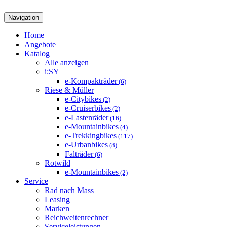
Navigation
Home
Angebote
Katalog
Alle anzeigen
i:SY
e-Kompakträder
(6)
Riese & Müller
e-Citybikes
(2)
e-Cruiserbikes
(2)
e-Lastenräder
(16)
e-Mountainbikes
(4)
e-Trekkingbikes
(117)
e-Urbanbikes
(8)
Falträder
(6)
Rotwild
e-Mountainbikes
(2)
Service
Rad nach Mass
Leasing
Marken
Reichweitenrechner
Serviceleistungen