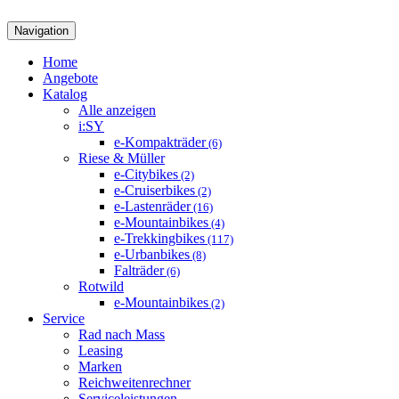
Navigation
Home
Angebote
Katalog
Alle anzeigen
i:SY
e-Kompakträder
(6)
Riese & Müller
e-Citybikes
(2)
e-Cruiserbikes
(2)
e-Lastenräder
(16)
e-Mountainbikes
(4)
e-Trekkingbikes
(117)
e-Urbanbikes
(8)
Falträder
(6)
Rotwild
e-Mountainbikes
(2)
Service
Rad nach Mass
Leasing
Marken
Reichweitenrechner
Serviceleistungen