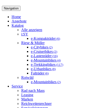
Navigation
Home
Angebote
Katalog
Alle anzeigen
i:SY
e-Kompakträder
(6)
Riese & Müller
e-Citybikes
(2)
e-Cruiserbikes
(2)
e-Lastenräder
(16)
e-Mountainbikes
(4)
e-Trekkingbikes
(117)
e-Urbanbikes
(8)
Falträder
(6)
Rotwild
e-Mountainbikes
(2)
Service
Rad nach Mass
Leasing
Marken
Reichweitenrechner
Serviceleistungen