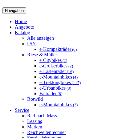
Navigation
Home
Angebote
Katalog
Alle anzeigen
i:SY
e-Kompakträder
(6)
Riese & Müller
e-Citybikes
(2)
e-Cruiserbikes
(2)
e-Lastenräder
(16)
e-Mountainbikes
(4)
e-Trekkingbikes
(117)
e-Urbanbikes
(8)
Falträder
(6)
Rotwild
e-Mountainbikes
(2)
Service
Rad nach Mass
Leasing
Marken
Reichweitenrechner
Serviceleistungen